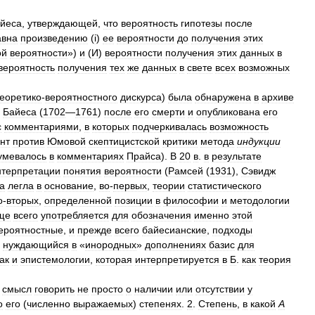
йеса
,
утверждающей
,
что
вероятность
гипотезы
после
авна
произведению
(
i
)
ее
вероятности
до
получения
этих
ой
вероятности
»)
и
(
И
)
вероятности
получения
этих
данных
в
вероятность
получения
тех
же
данных
в
свете
всех
возможных
теоретико
-
вероятностного
дискурса
)
была
обнаружена
в
архиве
Байеса
(
1702
—
1761
)
после
его
смерти
и
опубликована
его
с
комментариями
,
в
которых
подчеркивалась
возможность
нт
против
Юмовой
скептицистской
критики
метода
индукции
умевалось
в
комментариях
Прайса
).
В
20
в
.
в
результате
нтерпретации
понятия
вероятности
(
Рамсей
(
1931
),
Сэвидж
а
легла
в
основание
,
во
-
первых
,
теории
статистического
о
-
вторых
,
определенной
позиции
в
философии
и
методологии
ще
всего
употребляется
для
обозначения
именно
этой
ероятностные
,
и
прежде
всего
байесианские
,
подходы
нуждающийся
в
«
инородных
»
дополнениях
базис
для
ак
и
эпистемологии
,
которая
интерпретируется
в
Б
.
как
теория
смысл
говорить
не
просто
о
наличии
или
отсутствии
у
о
его
(
численно
выражаемых
)
степенях
.
2
.
Степень
,
в
какой
А