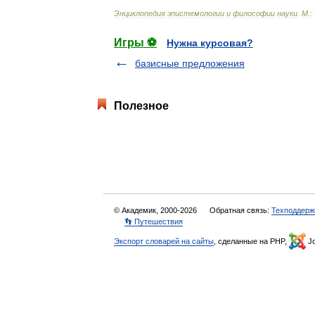
Энциклопедия
эпистемологии
и
философии
науки
.
М
.
:
Игры ⚽
Нужна курсовая?
базисные предложения
Полезное
© Академик, 2000-2026
Обратная связь:
Техподдерж
👣 Путешествия
Экспорт словарей на сайты
, сделанные на PHP,
Jo