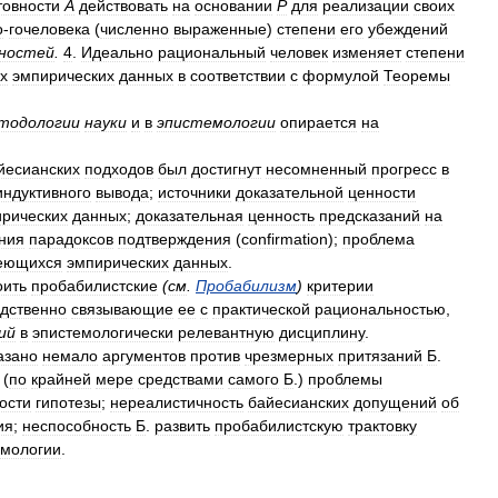
товности
А
действовать
на
основании
Р
для
реализации
своих
о
-
гочеловека
(
численно
выраженные
)
степени
его
убеждений
ностей
.
4
.
Идеально
рациональный
человек
изменяет
степени
х
эмпирических
данных
в
соответствии
с
формулой
Теоремы
тодологии
науки
и
в
эпистемологии
опирается
на
йесианских
подходов
был
достигнут
несомненный
прогресс
в
индуктивного
вывода
;
источники
доказательной
ценности
рических
данных
;
доказательная
ценность
предсказаний
на
ния
парадоксов
подтверждения
(
confirmation
);
проблема
еющихся
эмпирических
данных
.
оить
пробабилистские
(
см
.
Пробабилизм
)
критерии
дственно
связывающие
ее
с
практической
рациональностью
,
ий
в
эпистемологически
релевантную
дисциплину
.
азано
немало
аргументов
против
чрезмерных
притязаний
Б
.
(
по
крайней
мере
средствами
самого
Б
.)
проблемы
ости
гипотезы
;
нереалистичность
байесианских
допущений
об
ия
;
неспособность
Б
.
развить
пробабилистскую
трактовку
емологии
.