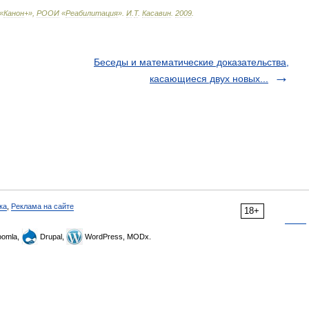
«
Канон
+»,
РООИ
«
Реабилитация
»
.
И
.
Т
.
Касавин
.
2009
.
Беседы и математические доказательства,
касающиеся двух новых...
ка
,
Реклама на сайте
18+
omla,
Drupal,
WordPress, MODx.