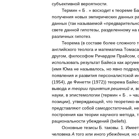
субъективной
вероятности
.
Термин
«
Б
. »
восходит
к
теореме
Ба
получения
новых
эмпирических
данных
р
данных
(
так
называемой
«
предварительн
свете
данной
гипотезы
,
разделенному
на
различных
гипотез
.
Теорема
(
в
составе
более
сложного
английского
теолога
и
математика
Томаса
другом
,
философом
Ричардом
Прайсом
,
использовать
результат
Байеса
как
аргуме
(
имя
Юма
не
называлось
,
но
явно
подраз
появления
и
развития
персоналистской
и
(
1954
),
де
Финетти
(
1972
))
теорема
Байес
вывода
и
теории
принятия
решений
и
,
в
науки
,
в
эпистемологии
(
термин
«
Б
. »
ча
позиции
),
утверждающей
,
что
теоретико
-
в
представляют
собой
самодостаточный
,
не
построения
как
теории
научного
метода
,
т
рациональности
убеждений
(
beliefs
).
Основные
тезисы
Б
.
таковы
.
1
.
Имеет
человека
А
того
или
иного
убеждения
,
но