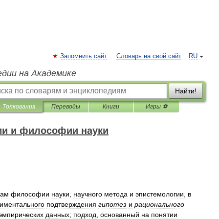
Запомнить сайт
Словарь на свой сайт
RU
едии на Академике
Найти!
Толкования
Переводы
Книги
Игры ⚽
ии и философии науки
мам
философии
науки
,
научного
метода
и
эпистемологии
,
в
риментального
подтверждения
гипотез
и
рационального
эмпирических
данных
;
подход
,
основанный
на
понятии