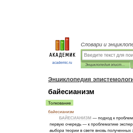
Словари и энциклоп
academic.ru
Энциклопедия эпистемологии и философии науки
Энциклопедия эпистемолог
байесианизм
Толкование
байесианизм
БАЙЕСИАНИЗМ
—
подход
к
пробле
первую
очередь
—
к
проблематике
экспе
выбора
теории
в
свете
вновь
полученных