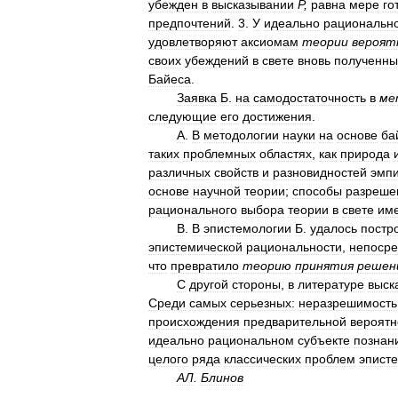
убежден
в
высказывании
Р
,
равна
мере
го
предпочтений
.
3
.
У
идеально
рациональн
удовлетворяют
аксиомам
теории
вероят
своих
убеждений
в
свете
вновь
полученны
Байеса
.
Заявка
Б
.
на
самодостаточность
в
ме
следующие
его
достижения
.
А
.
В
методологии
науки
на
основе
ба
таких
проблемных
областях
,
как
природа
различных
свойств
и
разновидностей
эмпи
основе
научной
теории
;
способы
разреше
рационального
выбора
теории
в
свете
им
В
.
В
эпистемологии
Б
.
удалось
постр
эпистемической
рациональности
,
непосре
что
превратило
теорию
принятия
решен
С
другой
стороны
,
в
литературе
выск
Среди
самых
серьезных:
неразрешимость
происхождения
предварительной
вероятн
идеально
рациональном
субъекте
познан
целого
ряда
классических
проблем
эпист
АЛ
.
Блинов